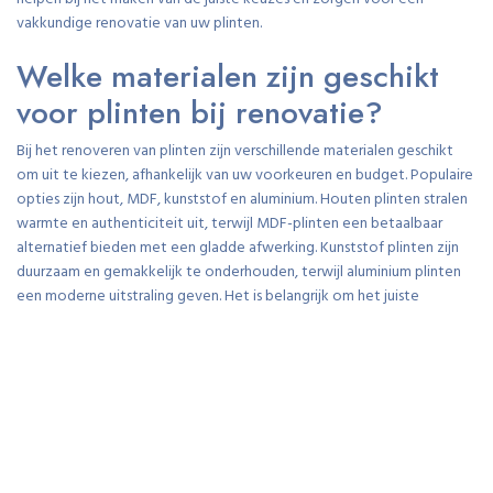
vakkundige renovatie van uw plinten.
Welke materialen zijn geschikt
voor plinten bij renovatie?
Bij het renoveren van plinten zijn verschillende materialen geschikt
om uit te kiezen, afhankelijk van uw voorkeuren en budget. Populaire
opties zijn hout, MDF, kunststof en aluminium. Houten plinten stralen
warmte en authenticiteit uit, terwijl MDF-plinten een betaalbaar
alternatief bieden met een gladde afwerking. Kunststof plinten zijn
duurzaam en gemakkelijk te onderhouden, terwijl aluminium plinten
een moderne uitstraling geven. Het is belangrijk om het juiste
materiaal te kiezen dat past bij uw interieur en de gewenste stijl voor
een succesvolle renovatie van plinten.
Wat zijn de kosten van het
renoveren van plinten?
Een veelgestelde vraag bij renovatieprojecten is: wat zijn de kosten