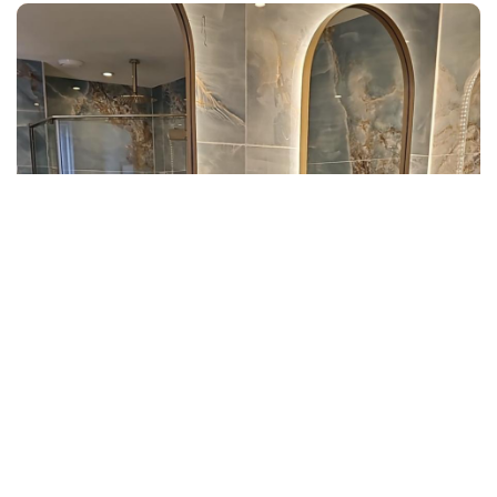
Door :
bevergroep
12 juli 2026
badkamer
,
kosten
,
prijs
,
prijze
Gemiddelde Kosten voor een
Badkamerverbouwing: Wat
Kunt u Verwachten?