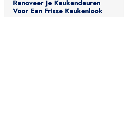
Renoveer Je Keukendeuren
Voor Een Frisse Keukenlook
Artikel: Keukendeuren Renoveren Keukendeuren
Renoveren: Geef Je Keuken Een Nieuwe Look! Wil je
jouw keuken een frisse uitstraling geven zonder de
kosten van een volledige renovatie? Overweeg dan
om de keukendeuren te renoveren. Het renoveren
van keukendeuren is een snelle en kosteneffectieve
manier om je keuken een nieuwe look te geven en de
levensduur van […]