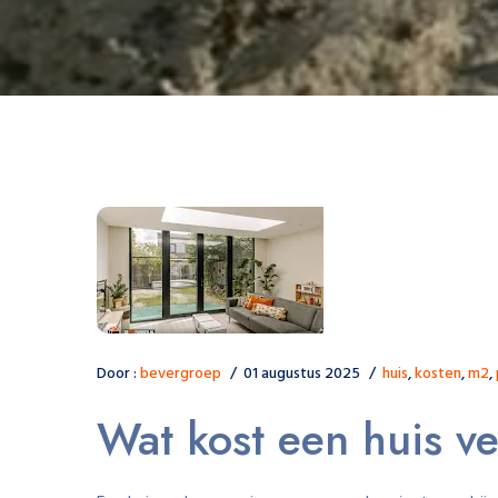
Door :
bevergroep
01 augustus 2025
huis
,
kosten
,
m2
,
Wat kost een huis 