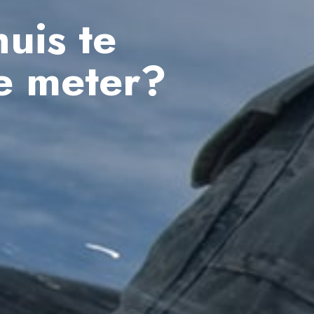
uis te
e meter?