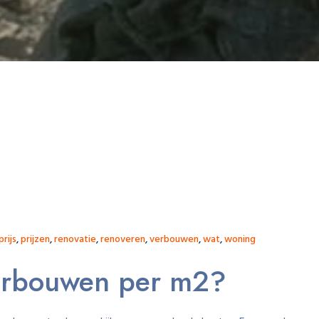
prijs
,
prijzen
,
renovatie
,
renoveren
,
verbouwen
,
wat
,
woning
verbouwen per m2?