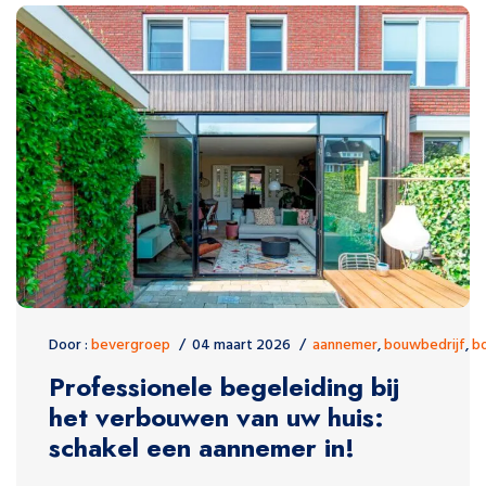
Door :
bevergroep
04 maart 2026
aannemer
,
bouwbedrijf
,
b
Professionele begeleiding bij
het verbouwen van uw huis:
schakel een aannemer in!