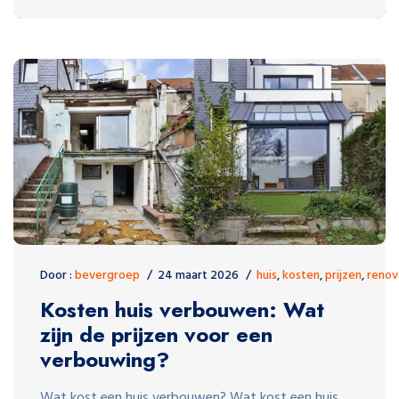
Door :
bevergroep
24 maart 2026
huis
,
kosten
,
prijzen
,
renov
Kosten huis verbouwen: Wat
zijn de prijzen voor een
verbouwing?
Wat kost een huis verbouwen? Wat kost een huis