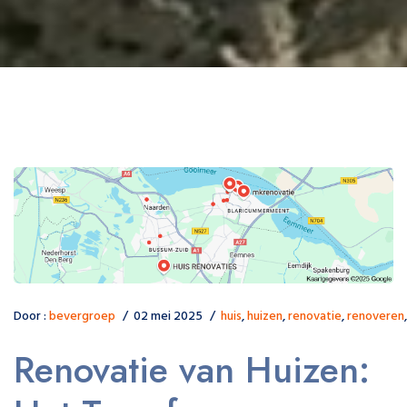
Door :
bevergroep
02 mei 2025
huis
,
huizen
,
renovatie
,
renoveren
Renovatie van Huizen: