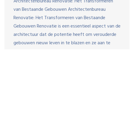
Architectenbureau Renovatie: Het Transformeren
van Bestaande Gebouwen Architectenbureau
Renovatie: Het Transformeren van Bestaande
Gebouwen Renovatie is een essentieel aspect van de
architectuur dat de potentie heeft om verouderde
gebouwen nieuw leven in te blazen en ze aan te
passen aan moderne behoeften. Architectenbureaus
die gespecialiseerd zijn in renovatie spelen een
cruciale rol bij het transformeren […]
Door :
bevergroep
04 september 2025
huis
,
renovatie
,
reno
Uw Gids voor het Volledig
Renoveren van uw Huis: Tips en