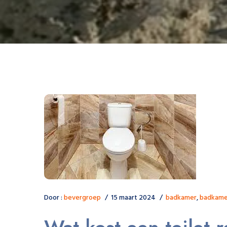
Door :
bevergroep
15 maart 2024
badkamer
,
badkame