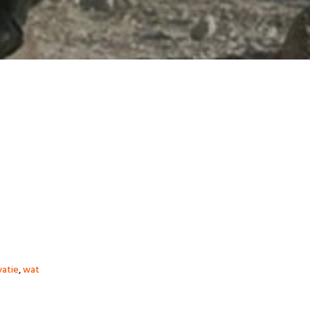
vatie
,
wat