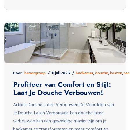
Door :
bevergroep
11 juli 2026
badkamer
,
douche
,
kosten
,
ren
Profiteer van Comfort en Stijl:
Laat Je Douche Verbouwen!
Artikel: Douche Laten Verbouwen De Voordelen van
Je Douche Laten Verbouwen Een douche laten
verbouwen kan een geweldige manier zijn om je
badkamer te transformeren en meer comfort en