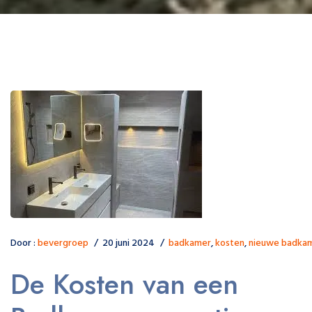
Door :
bevergroep
20 juni 2024
badkamer
,
kosten
,
nieuwe badka
De Kosten van een