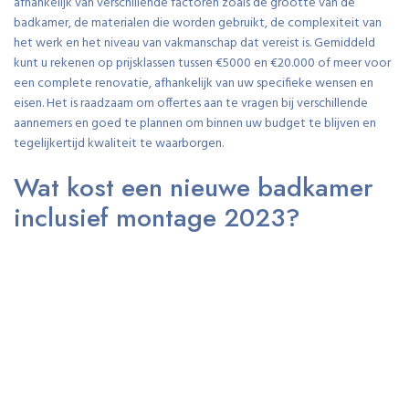
afhankelijk van verschillende factoren zoals de grootte van de
badkamer, de materialen die worden gebruikt, de complexiteit van
het werk en het niveau van vakmanschap dat vereist is. Gemiddeld
kunt u rekenen op prijsklassen tussen €5000 en €20.000 of meer voor
een complete renovatie, afhankelijk van uw specifieke wensen en
eisen. Het is raadzaam om offertes aan te vragen bij verschillende
aannemers en goed te plannen om binnen uw budget te blijven en
tegelijkertijd kwaliteit te waarborgen.
Wat kost een nieuwe badkamer
inclusief montage 2023?
Een veelgestelde vraag bij badkamerrenovaties is: “Wat kost een
nieuwe badkamer inclusief montage in 2023?” De kosten van een
nieuwe badkamer, inclusief montage, kunnen variëren afhankelijk van
verschillende factoren zoals de grootte van de badkamer, de
materiaalkeuzes, de complexiteit van het werk en het gewenste
afwerkingsniveau. Gemiddeld kunt u voor een complete
badkamerrenovatie in 2023 rekening houden met een prijsklasse
tussen €8000 en €15.000. Het is raadzaam om offertes op te vragen