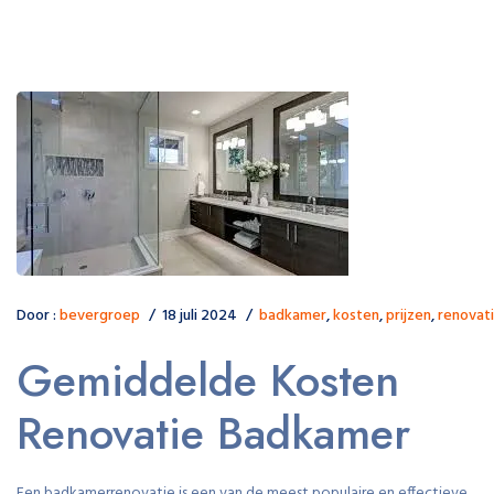
Door :
bevergroep
18 juli 2024
badkamer
,
kosten
,
prijzen
,
renovat
Gemiddelde Kosten
Renovatie Badkamer
Een badkamerrenovatie is een van de meest populaire en effectieve