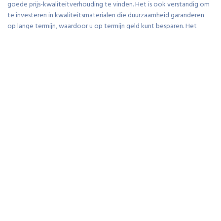
goede prijs-kwaliteitverhouding te vinden. Het is ook verstandig om
te investeren in kwaliteitsmaterialen die duurzaamheid garanderen
op lange termijn, waardoor u op termijn geld kunt besparen. Het
raadplegen van een professionele aannemer kan u helpen bij het
plannen van een badkamer renovatie binnen uw budget.
Zijn er vergunningen nodig voor
het renoveren van een
badkamer?
Voor het renoveren van een badkamer zijn in de meeste gevallen
geen vergunningen nodig. Dit geldt vooral voor cosmetische
ingrepen zoals het vervangen van tegels, sanitair en verlichting.
Echter, als de renovatie structurele veranderingen met zich
meebrengt, zoals het verplaatsen van leidingen of muren, kan het zijn
dat er wel vergunningen vereist zijn. Het is daarom altijd verstandig
om vooraf te controleren bij de gemeente wat de specifieke regels
en vereisten zijn voor badkamer renovaties in uw regio. Het naleven
van eventuele vergunningsplicht kan problemen en vertragingen
voorkomen tijdens het renovatieproces.