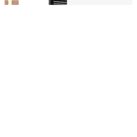
Door :
bevergroep
10 april 2025
Uncategorized
Optimaliseer uw Gebouw met
een Grondige Renovatie van de
Koker
Renovatie van een koker: Een Nieuw Leven voor Oude
Structuren Renovatie van een koker: Een Nieuw
Leven voor Oude Structuren Renovatie van een koker
is een essentieel aspect van het behoud en de
modernisering van bestaande gebouwen. Een koker,