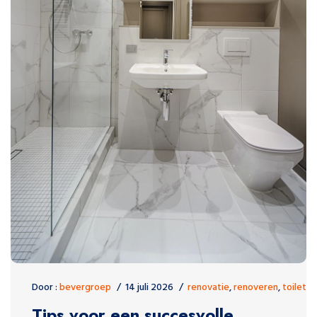
Door :
bevergroep
14 juli 2026
renovatie
,
renoveren
,
toilet
Tips voor een succesvolle