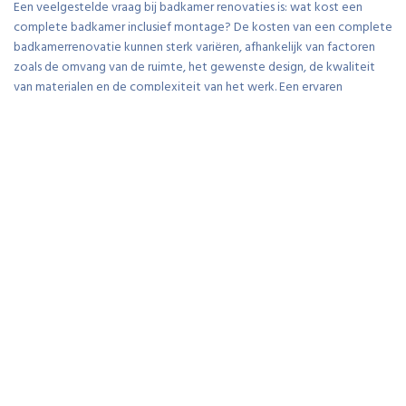
Een veelgestelde vraag bij badkamer renovaties is: wat kost een
complete badkamer inclusief montage? De kosten van een complete
badkamerrenovatie kunnen sterk variëren, afhankelijk van factoren
zoals de omvang van de ruimte, het gewenste design, de kwaliteit
van materialen en de complexiteit van het werk. Een ervaren
badkamer renovatie aannemer kan een nauwkeurige offerte op maat
maken op basis van jouw specifieke wensen en behoeften. Het is
raadzaam om verschillende offertes te vergelijken en te investeren in
kwaliteit om zo een duurzame en esthetisch aantrekkelijke badkamer
te realiseren die jarenlang meegaat.
Wat kost een totaalrenovatie van
een badkamer?
Een veelgestelde vraag bij badkamer renovaties is: wat kost een
totaalrenovatie van een badkamer? De kosten van een
totaalrenovatie van een badkamer kunnen sterk variëren, afhankelijk
van verschillende factoren zoals de grootte van de badkamer, de
materialen die gebruikt worden, de complexiteit van het ontwerp en
de gewenste afwerking. Gemiddeld kan een complete badkamer