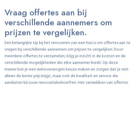
Vraag offertes aan bij
verschillende aannemers om
prijzen te vergelijken.
Een belangrijke tip bij het renoveren van een huis is om offertes aan te
vragen bij verschillende aannemers om prijzen te vergelijken. Door
meerdere offertes te verzamelen, krijg je inzicht in de kosten en de
verschillende mogelijkheden die elke aannemer biedt. Op deze
manier kun je een weloverwogen keuze maken en zorgen dat je niet
alleen de beste prijs krijgt, maar ook de kwaliteit en service die
aansluiten bij jouw renovatiebehoeften. Het vergelijken van offertes
helpt je om een realistisch budget op te stellen en ervoor te zorgen
dat je niet voor verrassingen komt te staan tijdens het
renovatieproces.
Denk na over welke renovaties
prioriteit hebben en begin