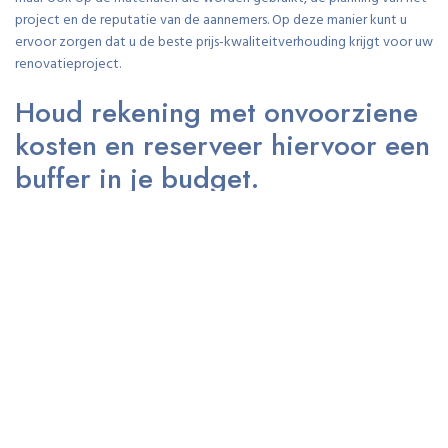
project en de reputatie van de aannemers. Op deze manier kunt u
ervoor zorgen dat u de beste prijs-kwaliteitverhouding krijgt voor uw
renovatieproject.
Houd rekening met onvoorziene
kosten en reserveer hiervoor een
buffer in je budget.
Bij het plannen van de kosten voor een volledige renovatie van een
woning is het essentieel om rekening te houden met onvoorziene
kosten en daarvoor een buffer in je budget te reserveren. Tijdens een
renovatieproject kunnen onverwachte problemen of extra
werkzaamheden naar voren komen die extra kosten met zich
meebrengen. Door vooraf een financiële reserve aan te houden, kun
je beter omgaan met dergelijke situaties en voorkom je dat het
project financieel in gevaar komt. Het hebben van een buffer in je
budget biedt gemoedsrust en zorgt ervoor dat de renovatie soepel
verloopt, zelfs als er onverwachte uitgaven optreden.