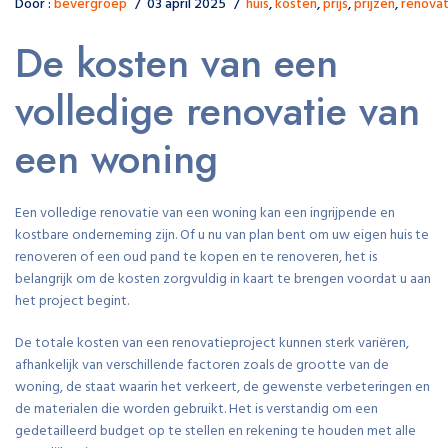
Door :
bevergroep
03 april 2025
huis
,
kosten
,
prijs
,
prijzen
,
renovat
De kosten van een
volledige renovatie van
een woning
Een volledige renovatie van een woning kan een ingrijpende en
kostbare onderneming zijn. Of u nu van plan bent om uw eigen huis te
renoveren of een oud pand te kopen en te renoveren, het is
belangrijk om de kosten zorgvuldig in kaart te brengen voordat u aan
het project begint.
De totale kosten van een renovatieproject kunnen sterk variëren,
afhankelijk van verschillende factoren zoals de grootte van de
woning, de staat waarin het verkeert, de gewenste verbeteringen en
de materialen die worden gebruikt. Het is verstandig om een
gedetailleerd budget op te stellen en rekening te houden met alle