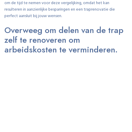
om de tijd te nemen voor deze vergelijking, omdat het kan
resulteren in aanzienlijke besparingen en een traprenovatie die
perfect aansluit bij jouw wensen.
Overweeg om delen van de trap
zelf te renoveren om
arbeidskosten te verminderen.
Overweeg om delen van de trap zelf te renoveren om arbeidskosten
te verminderen. Door bijvoorbeeld de oude bekleding te verwijderen
of de trapleuning te schuren en opnieuw te verven, kun je zelf een
bijdrage leveren aan de renovatie en zo kosten besparen. Zorg er wel
voor dat je over de juiste gereedschappen en vaardigheden beschikt
voordat je aan de klus begint, zodat het eindresultaat mooi en
duurzaam zal zijn. Het zelf renoveren van bepaalde delen van de trap
kan niet alleen kostenbesparend zijn, maar geeft je ook een gevoel
van voldoening en trots over je eigen bijdrage aan het vernieuwen
van je interieur.