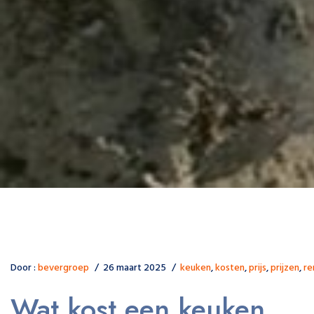
Door :
bevergroep
26 maart 2025
keuken
,
kosten
,
prijs
,
prijzen
,
re
Wat kost een keuken