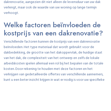
dakrenovatie, aangezien dit niet alleen de levensduur van uw dak
verlengt, maar ook de waarde van uw woning op lange termijn
verhoogt.
Welke factoren beïnvloeden de
kostprijs van een dakrenovatie?
Verschillende factoren kunnen de kostprijs van een dakrenovatie
beïnvloeden. Het type materiaal dat wordt gebruikt voor de
dakbedekking, de grootte van het dakoppervlak, de huidige staat
van het dak, de complexiteit van het ontwerp en zelfs de lokale
arbeidskosten spelen allemaal een rol bij het bepalen van de totale
kosten. Door rekening te houden met deze factoren en het
verkrijgen van gedetailleerde offertes van verschillende aannemers,
kunt u een beter inzicht krijgen in wat er nodig is voor uw specifieke
renovatieproject en kunt u een weloverwogen beslissing nemen over
hoe u verder wilt gaan met uw dakrenovatie.
Hoe kan ik besparen op de
kosten van mijn dakrenovatie?