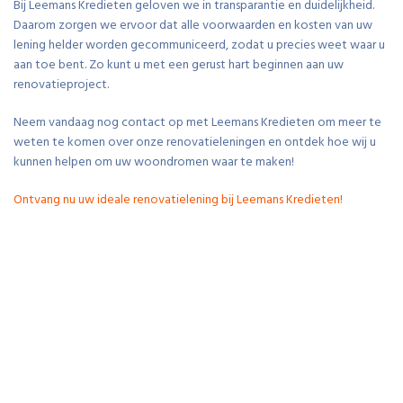
Bij Leemans Kredieten geloven we in transparantie en duidelijkheid.
Daarom zorgen we ervoor dat alle voorwaarden en kosten van uw
lening helder worden gecommuniceerd, zodat u precies weet waar u
aan toe bent. Zo kunt u met een gerust hart beginnen aan uw
renovatieproject.
Neem vandaag nog contact op met Leemans Kredieten om meer te
weten te komen over onze renovatieleningen en ontdek hoe wij u
kunnen helpen om uw woondromen waar te maken!
Ontvang nu uw ideale renovatielening bij Leemans Kredieten!
Tags:
aanvragen
badkamer
budget
investering
keuken
kosten
leemans kredieten
persoonlijke service
renovatielening
rente
terugbetalingstermijn
transparantie