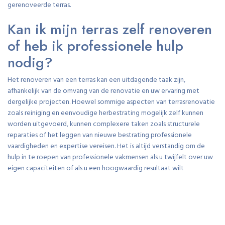
gerenoveerde terras.
Kan ik mijn terras zelf renoveren
of heb ik professionele hulp
nodig?
Het renoveren van een terras kan een uitdagende taak zijn,
afhankelijk van de omvang van de renovatie en uw ervaring met
dergelijke projecten. Hoewel sommige aspecten van terrasrenovatie
zoals reiniging en eenvoudige herbestrating mogelijk zelf kunnen
worden uitgevoerd, kunnen complexere taken zoals structurele
reparaties of het leggen van nieuwe bestrating professionele
vaardigheden en expertise vereisen. Het is altijd verstandig om de
hulp in te roepen van professionele vakmensen als u twijfelt over uw
eigen capaciteiten of als u een hoogwaardig resultaat wilt
garanderen. Professionele hulp kan ervoor zorgen dat uw
terrasrenovatie soepel verloopt en voldoet aan de vereiste normen
voor duurzaamheid en veiligheid.