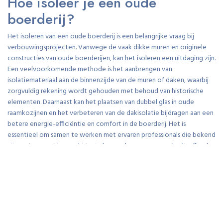
Hoe isoleer je een oude
boerderij?
Het isoleren van een oude boerderij is een belangrijke vraag bij
verbouwingsprojecten. Vanwege de vaak dikke muren en originele
constructies van oude boerderijen, kan het isoleren een uitdaging zijn.
Een veelvoorkomende methode is het aanbrengen van
isolatiemateriaal aan de binnenzijde van de muren of daken, waarbij
zorgvuldig rekening wordt gehouden met behoud van historische
elementen. Daarnaast kan het plaatsen van dubbel glas in oude
raamkozijnen en het verbeteren van de dakisolatie bijdragen aan een
betere energie-efficiëntie en comfort in de boerderij. Het is
essentieel om samen te werken met ervaren professionals die bekend
zijn met renovaties van historische panden om op een doeltreffende
manier de isolatie van een oude boerderij te verbeteren.
Wat kun je met 100.000 euro
verbouwen?
Met een budget van 100.000 euro voor een verbouwing van een