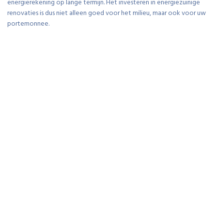
energierekening op lange termijn. Het investeren in energiezuinige
renovaties is dus niet alleen goed voor het milieu, maar ook voor uw
portemonnee.
Door te renoveren kunt u uw
persoonlijke stijl en voorkeuren
in uw woning integreren.
Door te renoveren kunt u uw persoonlijke stijl en voorkeuren
naadloos integreren in uw woning. Of het nu gaat om het kiezen van
kleurenpaletten die bij uw smaak passen, het toevoegen van
moderne accenten of het creëren van een functionele indeling die
aansluit bij uw levensstijl, renovatiewerken bieden de mogelijkheid
om uw huis om te vormen tot een ware weerspiegeling van wie u
bent. Het aanpassen van uw woning aan uw eigen wensen en
behoeften kan niet alleen zorgen voor meer comfort en
tevredenheid, maar ook voor een unieke en persoonlijke
leefomgeving waarin u zich helemaal thuis voelt.
Het opfrissen van verouderde