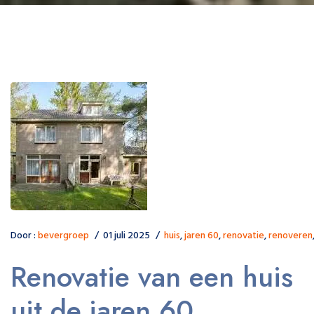
Door :
bevergroep
01 juli 2025
huis
,
jaren 60
,
renovatie
,
renoveren
Renovatie van een huis
uit de jaren 60