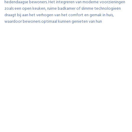
hedendaagse bewoners. Het integreren van moderne voorzieningen
zoals een open keuken, ruime badkamer of slimme technologieën
draagt bij aan het verhogen van het comfort en gemak in huis,
waardoor bewoners optimaal kunnen genieten van hun
gerenoveerde woning uit de jaren 60.
Toename van veiligheid in huis
Een belangrijk voordeel van het renoveren van een huis uit de jaren 60
is de aanzienlijke toename van de veiligheid in huis. Door verouderde
elektrische bedrading en sanitaire voorzieningen te vervangen door
moderne installaties, wordt de kans op elektrische storingen en
waterlekkages aanzienlijk verminderd. Dit niet alleen zorgt voor een
veiligere leefomgeving voor bewoners, maar minimaliseert ook het
risico op potentieel gevaarlijke situaties zoals kortsluiting of brand.
Het investeren in renovatie met oog op veiligheid is essentieel om
gemoedsrust te bieden en de levensduur van het huis te verlengen.
Creëren van meer lichtinval
Het renoveren van een huis uit de jaren 60 biedt het voordeel van het