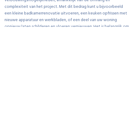
verbouwingsmogelijkheden, afhankelijk van de omvang en
complexiteit van het project. Met dit bedrag kunt u bijvoorbeeld
een kleine badkamerrenovatie uitvoeren, een keuken opfrissen met
nieuwe apparatuur en werkbladen, of een deel van uw woning
opnieuw laten schilderen en vloeren vernieuwen. Het is belangrijk om
realistische verwachtingen te hebben en prioriteiten te stellen bij het
plannen van uw verbouwing binnen dit budget, zodat u het meeste
waar voor uw geld krijgt en uw woonruimte kunt verbeteren op een
manier die past bij uw financiële mogelijkheden.
Wat kan je verbouwen met
60.000 euro?
Met een budget van 60.000 euro kunt u verschillende soorten
verbouwingen uitvoeren, afhankelijk van de omvang en complexiteit
van het project. Voor dit bedrag kunt u bijvoorbeeld een complete
keukenrenovatie realiseren, inclusief hoogwaardige materialen en
apparatuur. Ook kunt u denken aan het verbouwen van een badkamer
met luxe voorzieningen en modern design. Een andere optie is het
uitbreiden van uw woning met een aanbouw of het renoveren van
meerdere kamers, zoals de woonkamer en slaapkamers. Het is