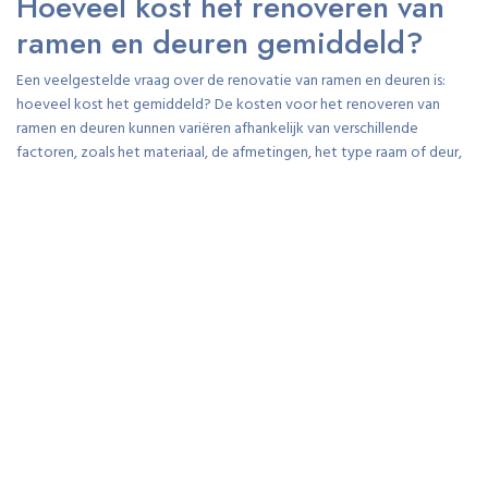
Hoeveel kost het renoveren van
ramen en deuren gemiddeld?
Een veelgestelde vraag over de renovatie van ramen en deuren is:
hoeveel kost het gemiddeld? De kosten voor het renoveren van
ramen en deuren kunnen variëren afhankelijk van verschillende
factoren, zoals het materiaal, de afmetingen, het type raam of deur,
en eventuele extra opties zoals isolatie of beveiligingsfuncties. Over
het algemeen kan worden gezegd dat de gemiddelde kosten voor
renovatie per raam of deur liggen tussen X euro en Y euro. Het is
echter aan te raden om een offerte op maat aan te vragen bij een
professioneel renovatiebedrijf om een nauwkeurige schatting te
krijgen op basis van uw specifieke wensen en behoeften. Op die
manier kunt u een goed beeld krijgen van wat de renovatie van uw
ramen en deuren zal kosten.
Welke materialen worden
gebruikt bij de renovatie van
ramen en deuren?