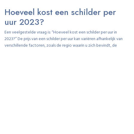
Hoeveel kost een schilder per
uur 2023?
Een veelgestelde vraag is: “Hoeveel kost een schilder per uur in
2023?” De prijs van een schilder per uur kan variëren afhankelijk van
verschillende factoren, zoals de regio waarin u zich bevindt, de
ervaring van de schilder en de aard van het schilderwerk. Over het
algemeen liggen de tarieven voor een schilder per uur tussen de €30
en €50, maar deze prijzen kunnen fluctueren op basis van specifieke
omstandigheden en markttrends. Het is raadzaam om offertes op te
vragen bij verschillende schilders om een nauwkeurige schatting te
krijgen voor uw specifieke project in 2023.
Waarom is een schilder zo duur?
Het tarief van een schilder per uur kan voor sommigen als hoog
worden ervaren, maar het is belangrijk om de redenen achter deze
kosten te begrijpen. Een schilder brengt niet alleen zijn vakmanschap
en expertise mee, maar ook de kosten van hoogwaardige materialen,