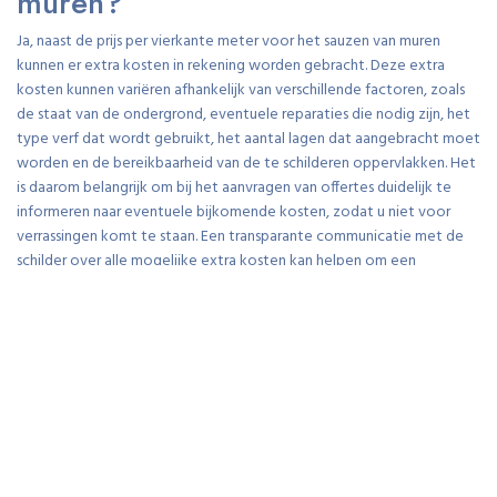
muren?
Ja, naast de prijs per vierkante meter voor het sauzen van muren
kunnen er extra kosten in rekening worden gebracht. Deze extra
kosten kunnen variëren afhankelijk van verschillende factoren, zoals
de staat van de ondergrond, eventuele reparaties die nodig zijn, het
type verf dat wordt gebruikt, het aantal lagen dat aangebracht moet
worden en de bereikbaarheid van de te schilderen oppervlakken. Het
is daarom belangrijk om bij het aanvragen van offertes duidelijk te
informeren naar eventuele bijkomende kosten, zodat u niet voor
verrassingen komt te staan. Een transparante communicatie met de
schilder over alle mogelijke extra kosten kan helpen om een
realistisch beeld te krijgen van de totale prijs voor het sauzen van uw
muren.
Hoe wordt de prijs voor het
sauzen van muren berekend?
De prijs voor het sauzen van muren wordt doorgaans berekend op
basis van de oppervlakte die geschilderd moet worden. Schilders
hanteren vaak een prijs per vierkante meter om de kosten te bepalen.