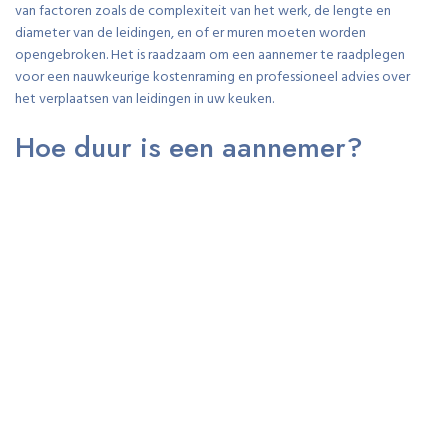
van factoren zoals de complexiteit van het werk, de lengte en
diameter van de leidingen, en of er muren moeten worden
opengebroken. Het is raadzaam om een aannemer te raadplegen
voor een nauwkeurige kostenraming en professioneel advies over
het verplaatsen van leidingen in uw keuken.
Hoe duur is een aannemer?
Een veelgestelde vraag bij het verbouwen van een keuken is: “Hoe
duur is een aannemer?” De kosten van een aannemer kunnen variëren
afhankelijk van verschillende factoren, zoals de omvang van het
project, de complexiteit van het werk, de gebruikte materialen en de
locatie van de verbouwing. Over het algemeen hanteren aannemers
verschillende tarieven, die vaak worden berekend op basis van
uurtarieven, vaste prijzen per project of een combinatie hiervan. Het
is belangrijk om vooraf duidelijke afspraken te maken met de
aannemer over de kosten en betalingsvoorwaarden om verrassingen
te voorkomen en ervoor te zorgen dat het budget van uw
keukenverbouwing realistisch blijft.