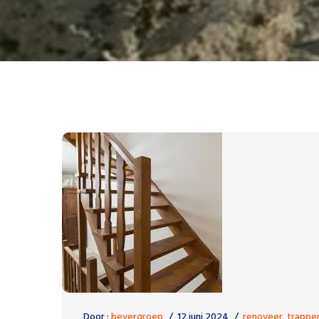
Door :
bevergroep
12 juni 2024
renoveer
,
trappe