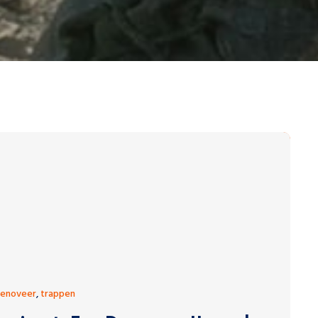
renoveer
,
trappen