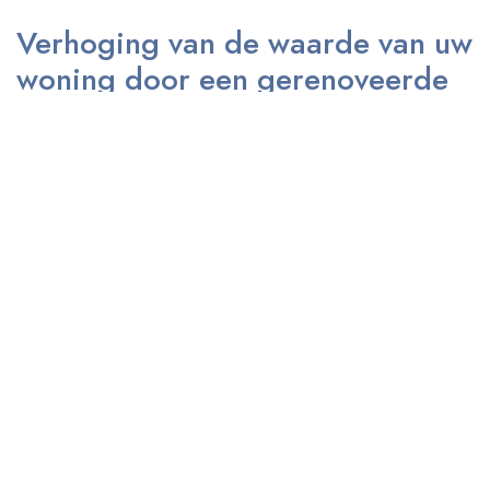
Verhoging van de waarde van uw
woning door een gerenoveerde
douche
Een gerenoveerde douche kan aanzienlijk bijdragen aan de waarde
van uw woning. Potentiële kopers zijn vaak op zoek naar een
moderne en goed onderhouden badkamer, en een fraai
gerenoveerde douche kan het verschil maken bij de verkoop van uw
huis. Door te investeren in een renovatie van de douche, niet alleen
voor uw eigen comfort en genot, maar ook als een strategische zet
om de waarde van uw woning te verhogen, kunt u zich
onderscheiden op de vastgoedmarkt en de interesse van potentiële
kopers wekken.
Mogelijkheid om persoonlijke
wensen en behoeften te
integreren in het ontwerp