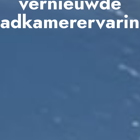
vernieuwde
adkamerervari