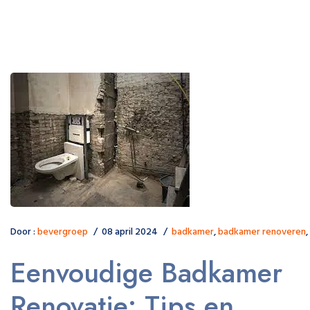
Door :
bevergroep
08 april 2024
badkamer
,
badkamer renoveren
,
Eenvoudige Badkamer
Renovatie: Tips en