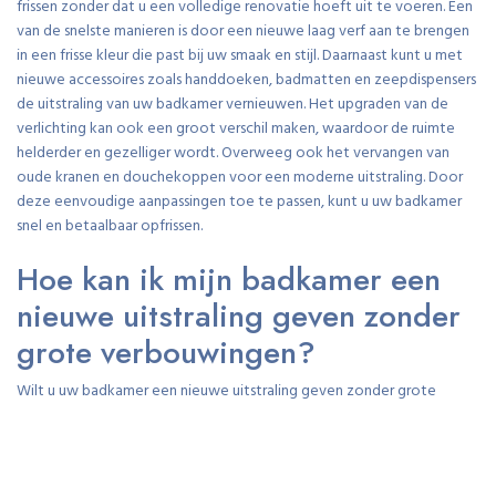
frissen zonder dat u een volledige renovatie hoeft uit te voeren. Een
van de snelste manieren is door een nieuwe laag verf aan te brengen
in een frisse kleur die past bij uw smaak en stijl. Daarnaast kunt u met
nieuwe accessoires zoals handdoeken, badmatten en zeepdispensers
de uitstraling van uw badkamer vernieuwen. Het upgraden van de
verlichting kan ook een groot verschil maken, waardoor de ruimte
helderder en gezelliger wordt. Overweeg ook het vervangen van
oude kranen en douchekoppen voor een moderne uitstraling. Door
deze eenvoudige aanpassingen toe te passen, kunt u uw badkamer
snel en betaalbaar opfrissen.
Hoe kan ik mijn badkamer een
nieuwe uitstraling geven zonder
grote verbouwingen?
Wilt u uw badkamer een nieuwe uitstraling geven zonder grote
verbouwingen? Dat kan met eenvoudige aanpassingen die een
groots effect hebben. Door bijvoorbeeld te kiezen voor een frisse
verflaag in lichte tinten, het upgraden van verlichting voor sfeer en
functionaliteit, het vernieuwen van accessoires en opbergruimte, en