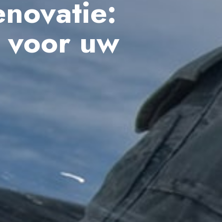
novatie:
r voor uw