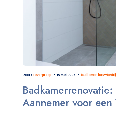
Door :
bevergroep
19 mei 2026
badkamer
,
bouwbedrij
Badkamerrenovatie: K
Aannemer voor een V