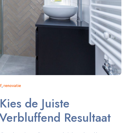
f
,
renovatie
ies de Juiste
erbluffend Resultaat