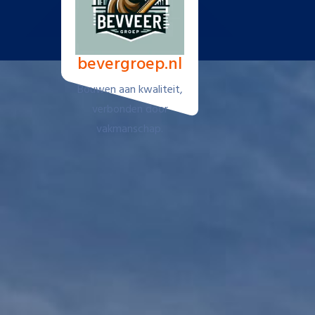
Spring
naar
de
bevergroep.nl
inhoud
Bouwen aan kwaliteit,
verbonden door
vakmanschap.