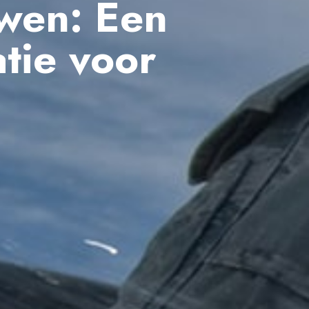
wen: Een
tie voor