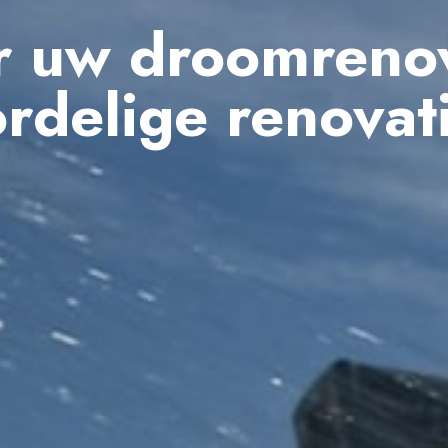
r uw droomreno
rdelige renovat