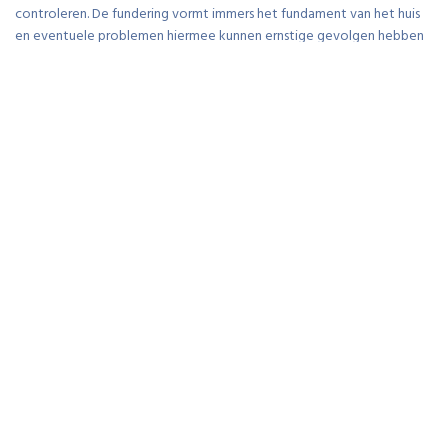
controleren. De fundering vormt immers het fundament van het huis
en eventuele problemen hiermee kunnen ernstige gevolgen hebben
voor de stabiliteit en veiligheid van het gebouw. Door tijdig
eventuele gebreken of schade aan de fundering te identificeren en
aan te pakken, leg je een solide basis voor een succesvolle renovatie
die zowel duurzaam als veilig is voor de toekomstige bewoners.
Investeer in energiezuinige
oplossingen, zoals isolatie en
dubbel glas.
Investeer in energiezuinige oplossingen, zoals isolatie en dubbel glas,
bij het renoveren van een huis. Door te kiezen voor hoogwaardige
isolatie en energie-efficiënt glas, kun je niet alleen de energiekosten
verlagen, maar ook het comfort in huis verhogen. Goede isolatie
houdt de warmte binnen tijdens de winter en zorgt voor verkoeling
in de zomer, terwijl dubbel glas geluidsisolerend werkt en
condensvorming voorkomt. Op de lange termijn zal deze investering
niet alleen bijdragen aan een duurzamer huis, maar ook aan een lagere