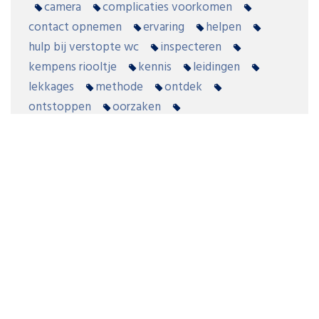
camera
complicaties voorkomen
contact opnemen
ervaring
helpen
hulp bij verstopte wc
inspecteren
kempens riooltje
kennis
leidingen
lekkages
methode
ontdek
ontstoppen
oorzaken
optimaal functioneren
professionele ontstoppingsapparatuur
professionele ontstoppingsdienst
riolering
schade aan leidingen
speciale ontstoppingsmiddelen
toiletpapier
verstopt
vuilophoping
wc
wc verstopt