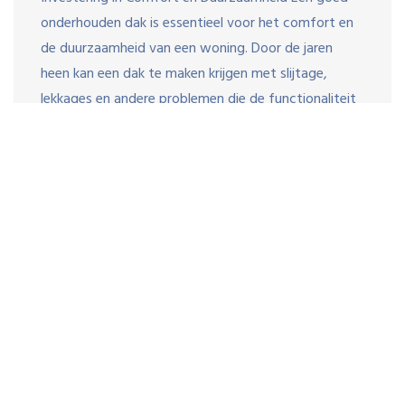
onderhouden dak is essentieel voor het comfort en
de duurzaamheid van een woning. Door de jaren
heen kan een dak te maken krijgen met slijtage,
lekkages en andere problemen die de functionaliteit
ervan aantasten. Het renoveren van een dak is dan
vaak […]
© copyright bevergroep.nl