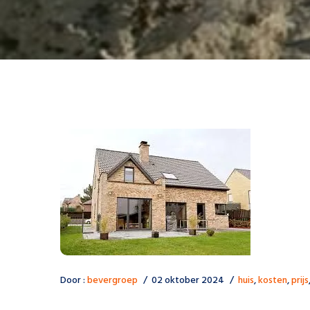
Door :
bevergroep
02 oktober 2024
huis
,
kosten
,
prijs