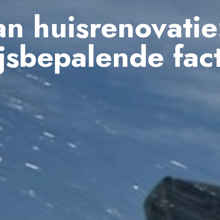
n huisrenovatie
ijsbepalende fac