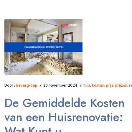
Door :
bevergroep
30 november 2024
huis
,
kosten
,
prijs
,
prijzen
,
r
De Gemiddelde Kosten
van een Huisrenovatie:
Wat Kunt u