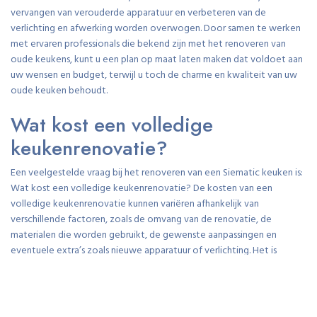
vervangen van verouderde apparatuur en verbeteren van de
verlichting en afwerking worden overwogen. Door samen te werken
met ervaren professionals die bekend zijn met het renoveren van
oude keukens, kunt u een plan op maat laten maken dat voldoet aan
uw wensen en budget, terwijl u toch de charme en kwaliteit van uw
oude keuken behoudt.
Wat kost een volledige
keukenrenovatie?
Een veelgestelde vraag bij het renoveren van een Siematic keuken is:
Wat kost een volledige keukenrenovatie? De kosten van een
volledige keukenrenovatie kunnen variëren afhankelijk van
verschillende factoren, zoals de omvang van de renovatie, de
materialen die worden gebruikt, de gewenste aanpassingen en
eventuele extra’s zoals nieuwe apparatuur of verlichting. Het is
raadzaam om een professionele keukenrenovatiespecialist te
raadplegen om een nauwkeurige schatting te krijgen op basis van uw
specifieke wensen en behoeften. Op die manier kunt u een
renovatieplan op maat laten maken dat past binnen uw budget en