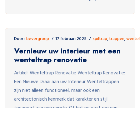
Door :
bevergroep
17 februari 2025
spiltrap
,
trappen
,
wentel
Vernieuw uw interieur met een
wenteltrap renovatie
Artikel: Wenteltrap Renovatie Wenteltrap Renovatie:
Een Nieuwe Draai aan uw Interieur Wenteltrappen
zijn niet alleen functioneel, maar ook een
architectonisch kenmerk dat karakter en stijl
toevoegt aan een ruimte. Of het nu gaat om een
historisch pand of een modern huis, een wenteltrap
kan een echte blikvanger zijn. Echter, na verloop van
tijd kunnen zelfs […]