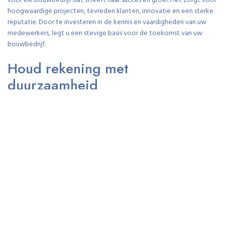
voor elk bouwbedrijf dat streeft naar succes en groei. Het zorgt voor
hoogwaardige projecten, tevreden klanten, innovatie en een sterke
reputatie. Door te investeren in de kennis en vaardigheden van uw
medewerkers, legt u een stevige basis voor de toekomst van uw
bouwbedrijf.
Houd rekening met
duurzaamheid
Houd rekening met duurzaamheid bij het kiezen van een bouwbedrijf
Bij het plannen van een bouwproject is duurzaamheid een aspect dat
steeds belangrijker wordt. Het is niet alleen goed voor het milieu,
maar het kan ook aanzienlijke voordelen bieden op de lange termijn.
Daarom is het essentieel om bij het kiezen van een bouwbedrijf
rekening te houden met hun inzet voor duurzaamheid.
Een bouwbedrijf dat duurzaamheid serieus neemt, zal zich richten op
milieuvriendelijke en energiezuinige oplossingen. Ze zullen gebruik
maken van duurzame materialen die de impact op het milieu
verminderen en de levensduur van uw gebouw verlengen. Dit