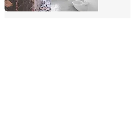
Door :
bevergroep
13 juli 2024
Uncategorized
Tips en Tricks voor Succesvol
Tegels Renoveren
Artikel: Tegels Renoveren Tegels Renoveren: Een
Nieuwe Look voor uw Ruimte Overweegt u om uw
tegels een nieuwe uitstraling te geven? Het
renoveren van tegels is een uitstekende manier om
een frisse en moderne look aan uw ruimte te geven,
zonder de kosten en moeite van het volledig
vervangen van de tegels. Of het nu […]