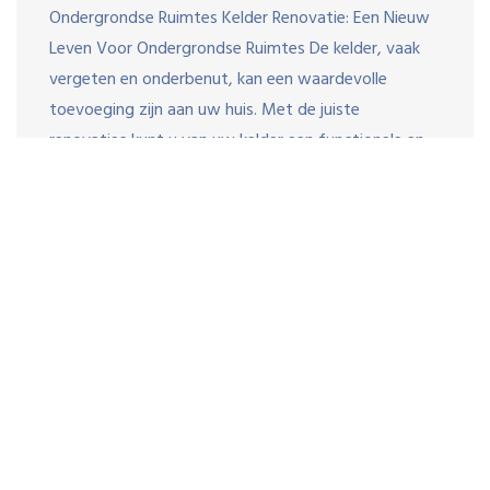
Ondergrondse Ruimtes Kelder Renovatie: Een Nieuw
Leven Voor Ondergrondse Ruimtes De kelder, vaak
vergeten en onderbenut, kan een waardevolle
toevoeging zijn aan uw huis. Met de juiste
renovaties kunt u van uw kelder een functionele en
aantrekkelijke ruimte maken die perfect past bij uw
behoeften. Een van de belangrijkste […]
© copyright bevergroep.nl