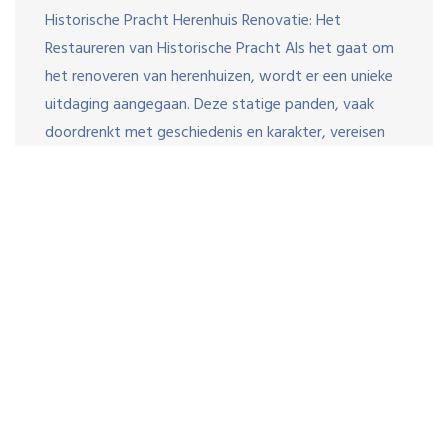
Historische Pracht Herenhuis Renovatie: Het
Restaureren van Historische Pracht Als het gaat om
het renoveren van herenhuizen, wordt er een unieke
uitdaging aangegaan. Deze statige panden, vaak
doordrenkt met geschiedenis en karakter, vereisen
een zorgvuldige aanpak om hun oorspronkelijke
pracht te behouden terwijl ze worden aangepast
aan moderne levensstijlen. Een […]