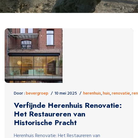
Door :
bevergroep
10 mei 2025
herenhuis
,
huis
,
renovatie
,
re
Verfijnde Herenhuis Renovatie:
Het Restaureren van
Historische Pracht
Herenhuis Renovatie: Het Restaureren van