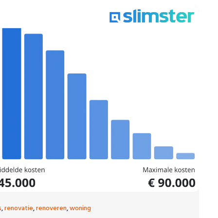
s
,
renovatie
,
renoveren
,
woning